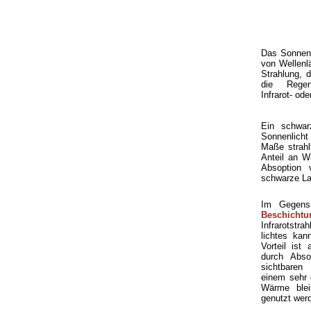
Das Sonnenl
von Wellenl
Strahlung, 
die Regen
Infrarot- od
Ein schwarz
Sonnenlicht 
Maße strahl
Anteil an W
Absoption 
schwarze La
Im Gegens
Beschichtu
Infrarotstr
lichtes kan
Vorteil ist
durch Absor
sichtbaren
einem sehr g
Wärme blei
genutzt wer