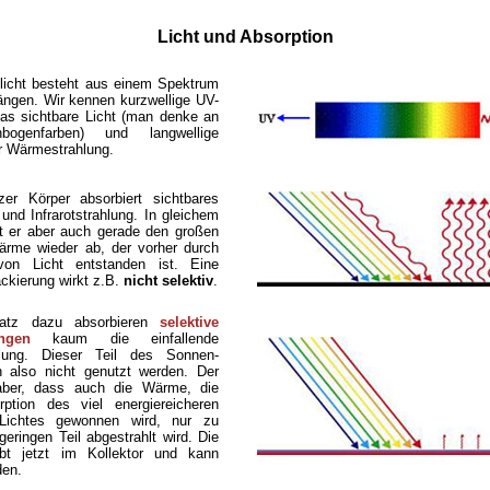
Licht und Absorption
icht besteht aus einem Spektrum
ängen. Wir kennen kurzwellige UV-
das sichtbare Licht (man denke an
bogenfarben) und langwellige
er Wärmestrahlung.
er Körper absorbiert sichtbares
und Infrarotstrahlung. In gleichem
t er aber auch gerade den großen
ärme wieder ab, der vorher durch
von Licht entstanden ist. Eine
ckierung wirkt z.B.
nicht selektiv
.
atz dazu absorbieren
selektive
ngen
kaum die einfallende
ahlung. Dieser Teil des Sonnen-
n also nicht genutzt werden. Der
 aber, dass auch die Wärme, die
ption des viel energiereicheren
 Lichtes gewonnen wird, nur zu
eringen Teil abgestrahlt wird. Die
bt jetzt im Kollektor und kann
den.